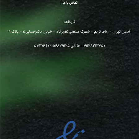
تماس با ما:
کارخانه:
آدرس تهران – رباط کریم – شهرک صنعتی نصیرآباد – خیابان دکترحسابی5 – پلاک 9
09128213750
| 50 الی 02156879125 | 53306