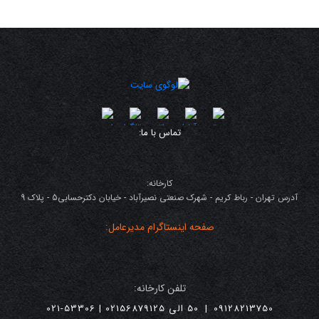
تماس با ما:
کارخانه:
آدرس تهران - رباط کریم - شهرک صنعتی نصیرآباد - خیابان دکترحسابی5 - پلاک 9
صفحه اینستاگرام مدیرعامل:
تلفن کارخانه:
09128213750
|
50 الی 02156879125 | 53306-021