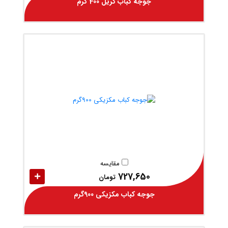
جوجه کباب گریل 400 گرم
مقایسه
727,650
تومان
جوجه کباب مکزیکی 900گرم