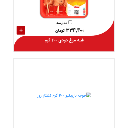
مقایسه
334,400
تومان
فیله مرغ دودی 400 گرم