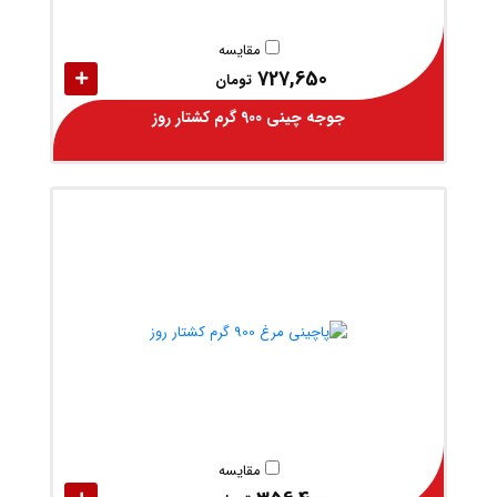
مقایسه
727,650
تومان
جوجه چینی 900 گرم کشتار روز
مقایسه