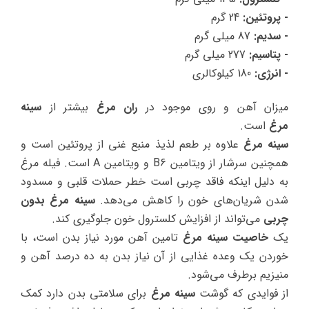
- پروتئین:
24 گرم
- سدیم:
87 میلی گرم
- پتاسیم:
277 میلی گرم
- انرژی:
180 کیلوکالری
میزان آهن و روی موجود در
ران مرغ
بیشتر از
سینه
مرغ
است.
سینه مرغ
علاوه بر طعم لذیذ منبع غنی از پروتئین است و
همچنین سرشار از ویتامین B6 و ویتامین A است. فیله مرغ
به دلیل اینکه فاقد چربی است خطر حملات قلبی و مسدود
شدن شریان‌های خون را کاهش می‌دهد.
سینه مرغ بدون
چربی
می‌تواند از افزایش کلسترول خون جلوگیری کند.
یک
خاصیت سینه مرغ
تامین آهن مورد نیاز بدن است، با
خوردن یک وعده غذایی از آن نیاز بدن به ده درصد آهن و
منیزیم برطرف می‌شود.
از فوایدی که گوشت
سینه مرغ
برای سلامتی بدن دارد کمک