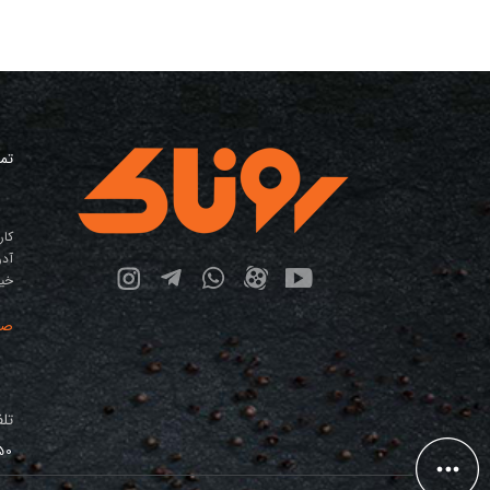
تما
کار
آدر
خیاب
صف
تلف
50