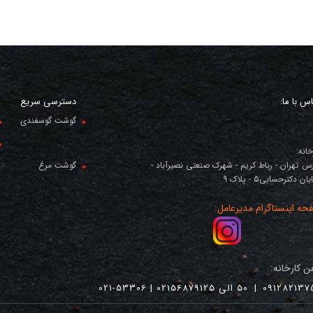
س با ما:
دسترسی سریع
گوشت گوسفندی
خانه:
س تهران - رباط کریم - شهرک صنعتی نصیرآباد -
گوشت مرغ
ان دکترحسابی5 - پلاک 9
حه اینستاگرام مدیرعامل:
ن کارخانه:
091282137
|
50 الی 02156879125 | 53306-021