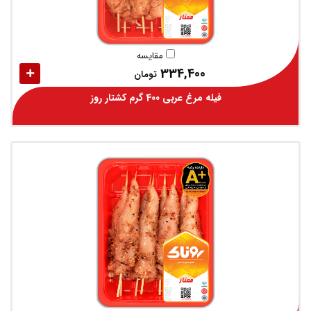
مقایسه
334,400
تومان
فیله مرغ عربی 400 گرم کشتار روز