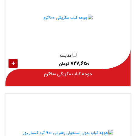
مقایسه
727,650
تومان
جوجه کباب مکزیکی 900گرم