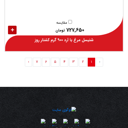
مقایسه
727,650
تومان
شنیسل مرغ با آرد ۹۰۰ گرم کشتار روز
›
7
6
5
4
3
2
1
‹