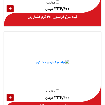
مقایسه
334,400
تومان
فیله مرغ فرانسوی 400 گرم کشتار روز
مقایسه
334,400
تومان