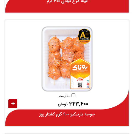
فیله مرغ دودی 400 گرم
مقایسه
323,400
تومان
جوجه باربیکیو 400 گرم کشتار روز