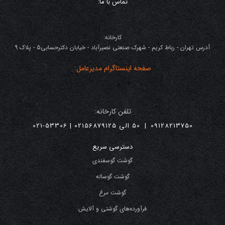
تماس با ما:
کارخانه:
آدرس تهران - رباط کریم - شهرک صنعتی نصیرآباد - خیابان دکترحسابی5 - پلاک 9
صفحه اینستاگرام مدیرعامل:
تلفن کارخانه:
09128213750
|
50 الی 02156879125 | 53306-021
دسترسی سریع
گوشت گوسفندی
گوشت گوساله
گوشت مرغ
فرآورده‌های گوشتی و آلایش