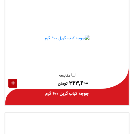
مقایسه
323,400
تومان
جوجه کباب گریل 400 گرم