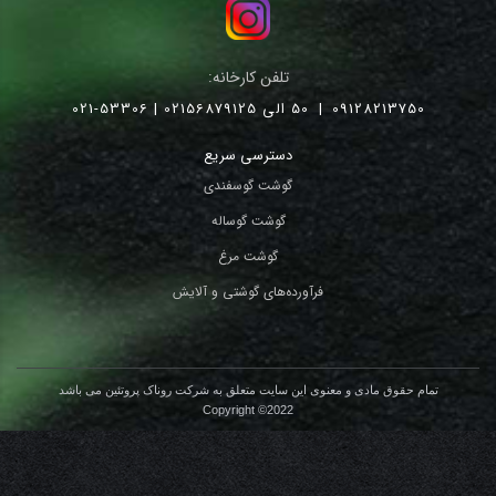
تلفن کارخانه:
09128213750
|
50 الی 02156879125 | 53306-021
دسترسی سریع
گوشت گوسفندی
گوشت گوساله
گوشت مرغ
فرآورده‌های گوشتی و آلایش
تمام حقوق مادی و معنوی این سایت متعلق به شرکت روناک پروتئین می باشد
Copyright ©2022