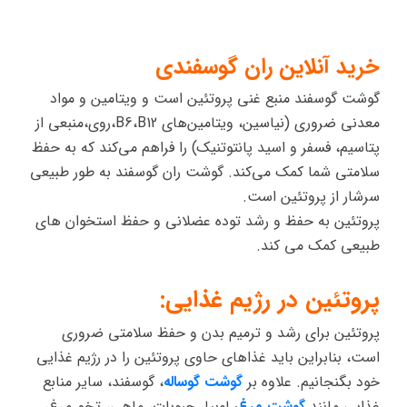
خرید آنلاین ران گوسفندی
گوشت گوسفند منبع غنی پروتئین است و ویتامین و مواد
معدنی ضروری (نیاسین، ویتامین‌های B6،B12،روی،منبعی از
پتاسیم، فسفر و اسید پانتوتنیک) را فراهم می‌کند که به حفظ
سلامتی شما کمک می‌کند. گوشت ران گوسفند به طور طبیعی
سرشار از پروتئین است.
پروتئین به حفظ و رشد توده عضلانی و حفظ استخوان های
طبیعی کمک می کند.
پروتئین در رژیم غذایی:
پروتئین برای رشد و ترمیم بدن و حفظ سلامتی ضروری
است، بنابراین باید غذاهای حاوی پروتئین را در رژیم غذایی
خود بگنجانیم. علاوه بر
گوشت گوساله
، گوسفند، سایر منابع
غذایی مانند
گوشت مرغ
،
لوبیا، حبوبات، ماهی، تخم مرغ،