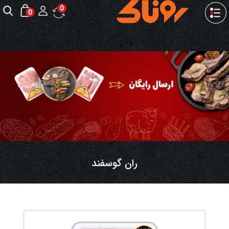
0
0
ران گوسفند