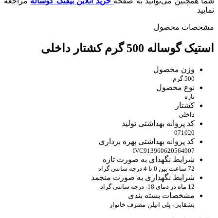
شما همچنین می‌توانید به صفحه
خرید آنلاین بیفتک گوساله
مراجعه
نمایید
مشخصات محصول
استیک گوساله 500 گرم کشتار داخلی
وزن محصول
500 گرم
نوع محصول
تازه
کشتار
داخلی
کد پروانه بهداشتی تولید
071020
کد پروانه بهداشتی بهره برداری
IVC913960620564907
شرایط نگهدای به صورت تازه
72 ساعت بین 0 تا 4 درجه سانتی گراد
شرایط نگهداری به صورت منجمد
12 ماه در دمای 18- درجه سانتی گراد
مشخصات بسته بندی
بشقابی- پلی اتیلن-مصرف خانوار