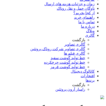
زمان و جزئیات هزینه های ارسال
ناوگان حمل و نقل روناک
از کجا بخریم؟
راهنمای خرید
تماس با ما
درباره ما
وبلاگ
گالری
بازگشت
گالری تصاویر
گالری تصاویر شرکت روناک پروتئین
گالری فیلم ها
خط تولید گوشت سفید
خط تولید گوشت چرخکرده
خط تولید گوشت قرمز
کاتالوگ دیجیتال
افتخارات
برندها
بازگشت
رامیار آرون پروتئین