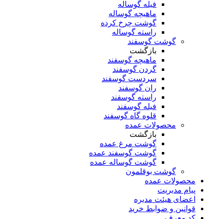
فیله گوساله
ماهیچه گوساله
گوشت چرخ کرده
راسته گوساله
گوشت گوسفند
بازگشت
ماهیچه گوسفند
گردن گوسفند
سردست گوسفند
ران گوسفند
راسته گوسفند
فیله گوسفند
قلوه گاه گوسفند
محصولات عمده
بازگشت
گوشت مرغ عمده
گوشت گوسفند عمده
گوشت گوساله عمده
گوشت بوقلمون
محصولات عمده
پیام مدیریت
اعضای هیئت مدیره
قوانین و ضوابط خرید
کد معرف