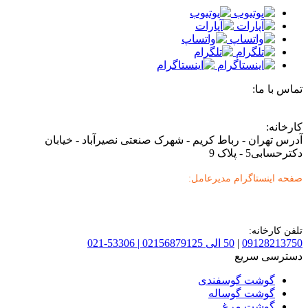
تماس با ما:
کارخانه:
آدرس تهران - رباط کریم - شهرک صنعتی نصیرآباد - خیابان
دکترحسابی5 - پلاک 9
صفحه اینستاگرام مدیرعامل:
تلفن کارخانه:
09128213750
|
50 الی 02156879125 | 53306-021
دسترسی سریع
گوشت گوسفندی
گوشت گوساله
گوشت مرغ